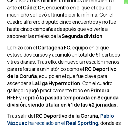
M
CF
; disputó los últimos 15 minutos del encuentro
ante el
Cádiz CF
, encuentro en el que el equipo
madrileño se llevó el triunfo por la mínima. Con el
cuadro alfarero disputó cinco encuentros y no fue
hasta cinco campañas después que volvería a
saborear las mieles de la
Segunda división
.
Lo hizo con el
Cartagena FC
, equipo en el que
estuvo dos cursos y acumuló un total de 51 partidos
y tres dianas. Tras ello, de nuevo un escalón menos
para reforzar a un histórico como el
RC Deportivo
de la Coruña
, equipo en el que fue clave para
ascender a
LaLiga Hypermotion
. Con el cuadro
gallego lo jugó prácticamente todo en
Primera
RFEF
y
repitió la pasada temporada en Segunda
división, siendo titular en 41 de las 42 jornadas.
Tras salir del
RC Deportivo de la Coruña,
Pablo
Vázquez
ha recalado en el
Real Sporting
, donde es