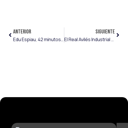
ANTERIOR
SIGUIENTE
Edu Espiau, 42 minutos y primer gol con su nuevo equipo
El Real Avilés Industrial confía en la experiencia de Borja Granero para su defensa