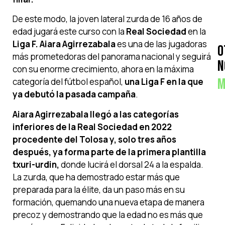
De este modo, la joven lateral zurda de 16 años de
edad jugará este curso con la
Real Sociedad
en la
Liga F. Aiara Agirrezabala
es una de las jugadoras
O
más prometedoras del panorama nacional y seguirá
N
con su enorme crecimiento, ahora en la máxima
M
categoría del fútbol español,
una Liga F en la que
ya debutó la pasada campaña
.
Aiara Agirrezabala llegó a las categorías
inferiores de la Real Sociedad en 2022
procedente del Tolosa y, solo tres años
después, ya forma parte de la primera plantilla
txuri-urdin,
donde lucirá el dorsal 24 a la espalda.
La zurda, que ha demostrado estar más que
preparada para la élite, da un paso más en su
formación, quemando una nueva etapa de manera
precoz y demostrando que la edad no es más que