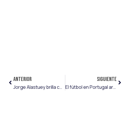
ANTERIOR
SIGUIENTE
Jorge Alastuey brilla con un doblete y guía al Austin II hacia una nueva victoria
El fútbol en Portugal arranca con Orest Lebedenko y Toni Herrero como representantes de Emart&Soccer