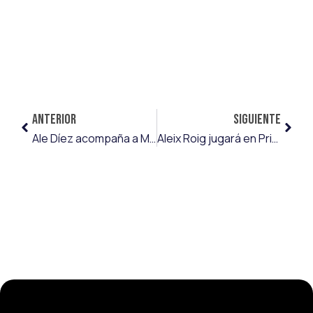
ANTERIOR
SIGUIENTE
Ale Díez acompaña a Mario Losada al FKS Stal Mielec
Aleix Roig jugará en Primera Federación con el CF Talavera de la Reina