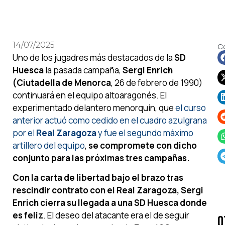
14/07/2025
C
Uno de los jugadres más destacados de la
SD
Huesca
la pasada campaña,
Sergi Enrich
(Ciutadella de Menorca
, 26 de febrero de 1990)
continuará en el equipo altoaragonés. El
experimentado delantero menorquín, que
el curso
anterior actuó como cedido en el cuadro azulgrana
por el
Real Zaragoza
y fue el segundo máximo
artillero del equipo
,
se compromete con dicho
conjunto para las próximas tres campañas.
Con la carta de libertad bajo el brazo tras
rescindir contrato con el Real Zaragoza, Sergi
Enrich cierra su llegada a una SD Huesca donde
es feliz
. El deseo del atacante era el de seguir
O