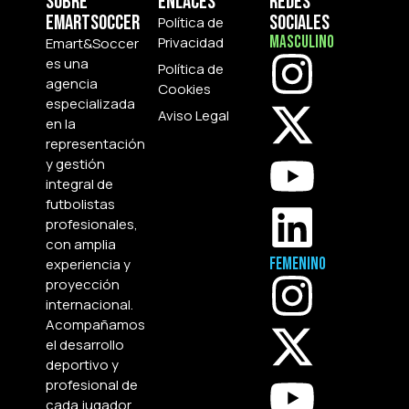
Sobre
Enlaces
Redes
Emartsoccer
Sociales
Política de
Masculino
Privacidad
Emart&Soccer
es una
Política de
agencia
Cookies
especializada
Aviso Legal
en la
representación
y gestión
integral de
futbolistas
profesionales,
con amplia
Femenino
experiencia y
proyección
internacional.
Acompañamos
el desarrollo
deportivo y
profesional de
cada jugador.