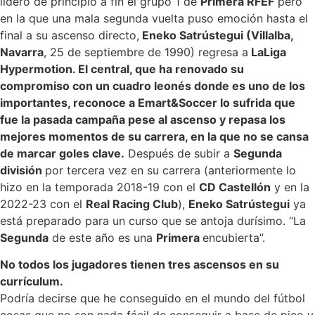
lideró de principio a fin el grupo 1 de
Primera RFEF
pero
en la que una mala segunda vuelta puso emoción hasta el
final a su ascenso directo,
Eneko Satrústegui (Villalba,
Navarra
, 25 de septiembre de 1990) regresa a
LaLiga
Hypermotion. El central, que ha renovado su
compromiso con un cuadro leonés donde es uno de los
importantes, reconoce a Emart&Soccer lo sufrida que
fue la pasada campaña pese al ascenso y repasa los
mejores momentos de su carrera, en la que no se cansa
de marcar goles clave.
Después de subir a
Segunda
división
por tercera vez en su carrera (anteriormente lo
hizo en la temporada 2018-19 con el
CD Castellón
y en la
2022-23 con el
Real Racing Club
),
Eneko Satrústegui
ya
está preparado para un curso que se antoja durísimo. “La
Segunda
de este año es una
Primera
encubierta”.
No todos los jugadores tienen tres ascensos en su
currículum.
Podría decirse que he conseguido en el mundo del fútbol