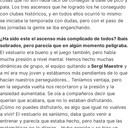
cosas que no son nada fácil de conseguir a base de pico y
pala. Los tres ascensos que he logrado los he conseguido
con clubes históricos, y en todos ellos ocurrió lo mismo:
se iniciaba la temporada con dudas, pero con el paso de
las jornadas la gente se iba enganchando.
¿Ha sido este el ascenso más complicado de todos? Ibais
sobrados, pero parecía que en algún momento peligraba.
El vestuario era bueno y el juego también, pero había
mucha presión a nivel mental. Hemos hecho muchas
dinámicas de grupo, el equipo quitando a
Sergi Maestre
y
a mí era muy joven y estábamos más pendientes de lo que
hacían nuestros perseguidores… Teníamos ventaja, pero
en la segunda vuelta nos recortaron y la presión y la
ansiedad aumentaba. Se oía a compañeros decir que
querían que acabara, que no lo estaban disfrutando.
¡Cómo no puedes disfrutarlo, es algo que igual no vuelves
a vivir! El vestuario es sanísimo, daba gusto venir a
entrenar y parecía que estaba hecho, pero hasta que las
matemáticas no lo dijeran… Hubo presión y se hizo un