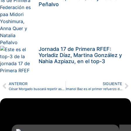
Peñalvo
Jornada 17 de Primera RFEF:
Yorladiz Díaz, Martina González y
Nahia Azpiazu, en el top-3
ANTERIOR
SIGUIENTE
César Morgado buscará repetir ascenso, esta vez con el Gimnàstic de Tarragona
Imanol Baz es el primer refuerzo del FC Cartagena