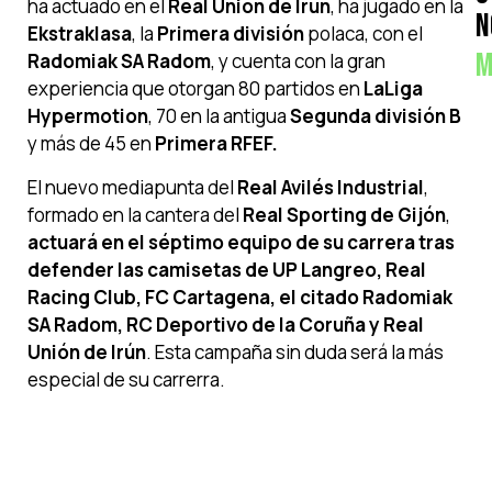
ha actuado en el
Real Unión de Irún
, ha jugado en la
N
Ekstraklasa
, la
Primera división
polaca, con el
M
Radomiak SA Radom
, y cuenta con la gran
experiencia que otorgan 80 partidos en
LaLiga
Hypermotion
, 70 en la antigua
Segunda división B
y más de 45 en
Primera RFEF.
El nuevo mediapunta del
Real Avilés Industrial
,
formado en la cantera del
Real Sporting de Gijón
,
actuará en el séptimo equipo de su carrera tras
defender las camisetas de UP Langreo, Real
Racing Club, FC Cartagena, el citado Radomiak
SA Radom, RC Deportivo de la Coruña y Real
Unión de Irún
. Esta campaña sin duda será la más
especial de su carrerra.