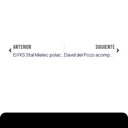
ANTERIOR
SIGUIENTE
El FKS Stal Mielec polaco, primera experiencia en el extranjero para Mario Losada
David del Pozo acompaña a Nacho González en la UD Ibiza