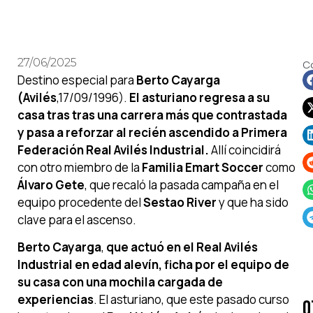
27/06/2025
C
Destino especial para
Berto Cayarga
(Avilés
,17/09/1996).
El asturiano regresa a su
casa tras tras una carrera más que contrastada
y pasa a reforzar al recién ascendido a Primera
Federación Real Avilés Industrial.
Allí coincidirá
con otro miembro de la
Familia Emart Soccer
como
Álvaro Gete
, que recaló la pasada campaña en el
equipo procedente del
Sestao River
y que ha sido
clave para el ascenso.
Berto Cayarga
,
que actuó en el Real Avilés
Industrial en edad alevín, ficha por el equipo de
su casa con una mochila cargada de
experiencias
. El asturiano, que este pasado curso
O