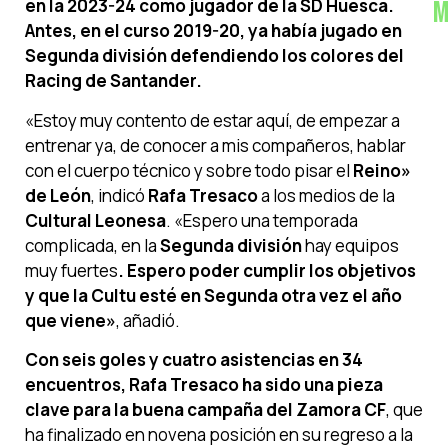
en la 2023-24 como jugador de la SD Huesca.
M
Antes, en el curso 2019-20, ya había jugado en
Segunda división defendiendo los colores del
Racing de Santander.
«Estoy muy contento de estar aquí, de empezar a
entrenar ya, de conocer a mis compañeros, hablar
con el cuerpo técnico y sobre todo pisar el
Reino»
de León
, indicó
Rafa Tresaco
a los medios de la
Cultural Leonesa
. «Espero una temporada
complicada, en la
Segunda división
hay equipos
muy fuertes
. Espero poder cumplir los objetivos
y que la Cultu esté en Segunda otra vez el año
que viene»
, añadió.
Con seis goles y cuatro asistencias en 34
encuentros, Rafa Tresaco ha sido una pieza
clave para la buena campaña del Zamora CF
, que
ha finalizado en novena posición en su regreso a la