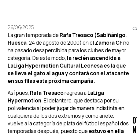
26/06/2025
C
La gran temporada de
Rafa Tresaco (Sabiñánigo,
Huesca
, 24 de agosto de 2000) en el
Zamora CF
no
ha pasado desapercibida para los clubes de mayor
categoría. De este modo,
la recién ascendida a
LaLiga Hypermotion Cultural Leonesa es la que
se lleva el gato al agua y contará con el atacante
en sus filas esta próxima campaña.
Así pues,
Rafa Tresaco
regresa a
LaLiga
Hypermotion
. El delantero, que destaca por su
polivalencia al poder jugar de manera indistinta en
cualquiera de los dos extremos y como ariete,
O
vuelve a la categoría de plata del fútbol español dos
N
temporadas después, puesto que
estuvo en ella