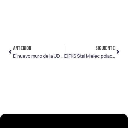
ANTERIOR
SIGUIENTE
El nuevo muro de la UD Ibiza es Nacho González
El FKS Stal Mielec polaco, primera experiencia en el extranjero para Mario Losada