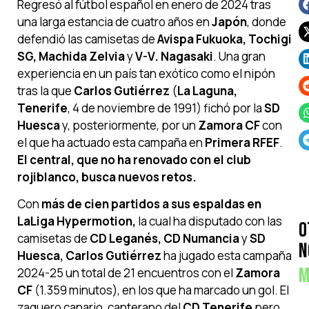
Regresó al fútbol español en enero de 2024 tras
una larga estancia de cuatro años en
Japón
, donde
defendió las camisetas de
Avispa Fukuoka, Tochigi
SG, Machida Zelvia
y
V-V. Nagasaki
. Una gran
experiencia en un país tan exótico como el nipón
tras la que
Carlos Gutiérrez
(
La Laguna,
Tenerife
, 4 de noviembre de 1991) fichó por la
SD
Huesca
y, posteriormente, por un
Zamora CF
con
el que ha actuado esta campaña en
Primera RFEF
.
El central, que no ha renovado con el club
rojiblanco, busca nuevos retos.
Con
más de cien partidos a sus espaldas en
LaLiga Hypermotion,
la cual ha disputado con las
O
camisetas de
CD Leganés, CD Numancia
y
SD
N
Huesca, Carlos Gutiérrez
ha jugado esta campaña
M
2024-25 un total de 21 encuentros con el
Zamora
CF
(1.359 minutos), en los que ha marcado un gol. El
zaguero canario, canterano del
CD Tenerife
pero