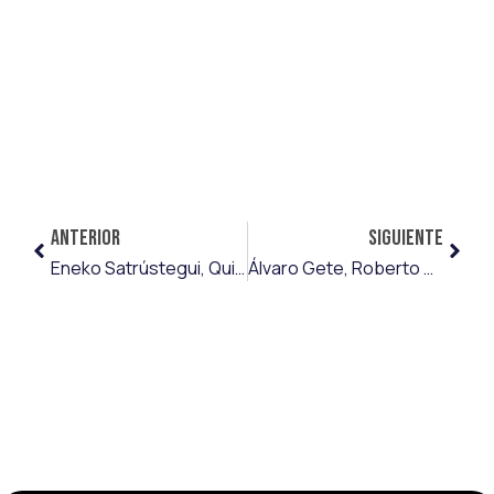
ANTERIOR
SIGUIENTE
Eneko Satrústegui, Quique Fornos, Sergi Maestre y ‘Amigo’, a LaLiga Hypermotion con la Cultural Leonesa
Álvaro Gete, Roberto Alarcón, Axel Ayala y Javi Feria ascienden a Primera RFEF