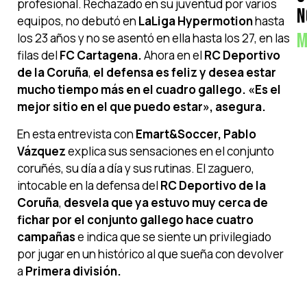
profesional. Rechazado en su juventud por varios
N
equipos, no debutó en
LaLiga Hypermotion
hasta
M
los 23 años y no se asentó en ella hasta los 27, en las
filas del
FC Cartagena.
Ahora en el
RC Deportivo
de la Coruña
,
el defensa es feliz y desea estar
mucho tiempo más en el cuadro gallego. «Es el
mejor sitio en el que puedo estar», asegura.
En esta entrevista con
Emart&Soccer, Pablo
Vázquez
explica sus sensaciones en el conjunto
coruñés, su día a día y sus rutinas. El zaguero,
intocable en la defensa del
RC Deportivo de la
Coruña
,
desvela que ya estuvo muy cerca de
fichar por el conjunto gallego hace cuatro
campañas
e indica que se siente un privilegiado
por jugar en un histórico al que sueña con devolver
a
Primera división.