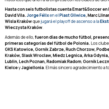
Hasta con seis futbolistas cuenta Emart&Soccer en Po
David Vila.
Jorge Félix
en el
Piast Gliwice
, Marc Llina
Wisla Kraków
que
jugará el playoff de ascenso a la
Ekst
Wieczysta Kraków
.
Además de ello,
fueron días de mucho fútbol, presenc
primeras categorías del fútbol de Polonia.
Los clubes
GKS Katowice, Gornik Zabrze, Ruch Chorzow, Podbe
Kraków, Slask Wroclaw, Miedz Legnica, Arka Gdynia
Lublin, Lech Poznan,
Radomiak Radom
,
Gornik Leczn
Kielce
y
Jagiellonia
. El más sincero agradecimiento a 