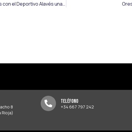
Carlos Vicente logra la permanencia en LaLiga EA Sports con el Deportivo Alavés una jornada antes de su conclusión
Ores
Teléfono
pacho 8
+34 667 797 242
 Rioja)