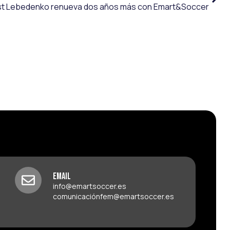
t Lebedenko renueva dos años más con Emart&Soccer
Email
info@emartsoccer.es
comunicaciónfem@emartsoccer.es