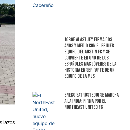
Jorge Alastuey firma dos
años y medio con el primer
equipo del Austin FC y se
convierte en uno de los
españoles más jóvenes de la
historia en ser parte de un
equipo de la MLS
Eneko Satrústegui se marcha
a la India: firma por el
NorthEast United FC
s
os lazos