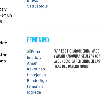
os y
e
en un
el
Femenino
wice,
Para eso ficharon: Edna Imade
otor
y Amani Kakounan se alzan con
ona
la Bundesliga femenina en las
filas del Bayern Múnich