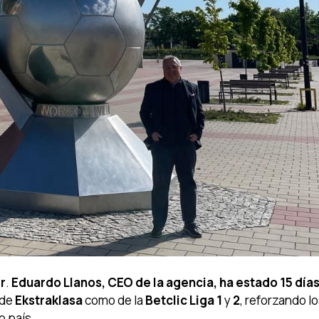
r
.
Eduardo Llanos, CEO de la agencia, ha estado 15 día
 de
Ekstraklasa
como de la
Betclic Liga 1
y
2
, reforzando l
o país.