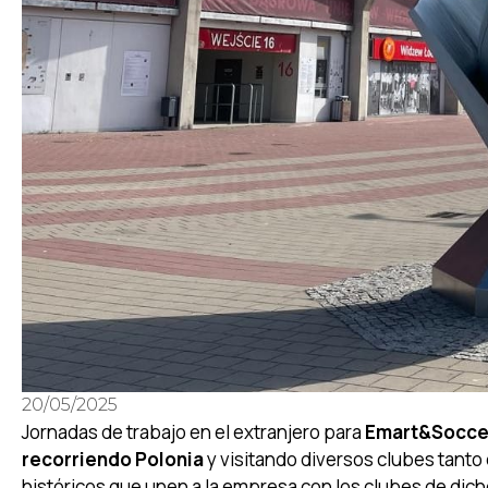
20/05/2025
Jornadas de trabajo en el extranjero para
Emart&Socce
recorriendo Polonia
y visitando diversos clubes tanto
históricos que unen a la empresa con los clubes de dich