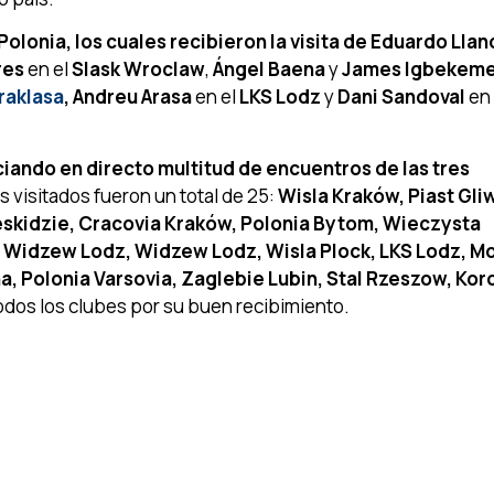
lonia, los cuales recibieron la visita de Eduardo Llan
res
en el
Slask Wroclaw
,
Ángel Baena
y
James Igbekem
raklasa
, Andreu Arasa
en el
LKS Lodz
y
Dani Sandoval
en 
iando en directo multitud de encuentros de las tres
 visitados fueron un total de 25:
Wisla Kraków, Piast Gli
skidzie, Cracovia Kraków, Polonia Bytom, Wieczysta
, Widzew Lodz, Widzew Lodz, Wisla Plock, LKS Lodz, M
a, Polonia Varsovia, Zaglebie Lubin, Stal Rzeszow, Kor
todos los clubes por su buen recibimiento.