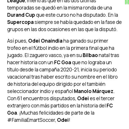
M
League
, mientras que en las dos últimas
temporadas se quedó en la misma ronda de una
Durand Cup
que este curso no ha disputado. En la
Supercopa
siempre se había quedado en la fase de
grupos en las dos ocasiones en las que la disputó.
Así pues,
Odei Onaindia
ha ganado su primer
trofeo en el fútbol indio en la primera final que ha
jugado. El zaguero vasco, ya en su
Bilbao
natal tras
hacer historia con un
FC Goa
que no lograba un
título desde la campaña 2020-21, inicia su periodo
vacacional tras haber escrito su nombre en el libro
de historia del equipo dirigido por el también
seleccionador indio y español
Manolo Márquez
.
Con 61 encuentros disputados,
Odei
es el tercer
extranjero con más partidos en la historia del
FC
Goa
. ¡Muchas felicidades de parte de la
#FamiliaEmartSoccer,
Odei
!