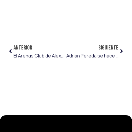
ANTERIOR
SIGUIENTE
El Arenas Club de Alexander Hidalgo asciende a Primera RFEF
Adrián Pereda se hace mayor de golpe