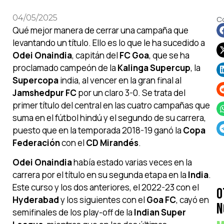
04/05/2025
C
Qué mejor manera de cerrar una campaña que
levantando un título. Ello es lo que le ha sucedido a
Odei Onaindia
, capitán del
FC Goa
, que se ha
proclamado campeón de la
Kalinga Supercup
, la
Supercopa
india, al vencer en la gran final al
Jamshedpur FC
por un claro 3-0. Se trata del
primer título del central en las cuatro campañas que
suma en el fútbol hindú y el segundo de su carrera,
puesto que en la temporada 2018-19 ganó la
Copa
Federación
con el
CD Mirandés
.
Odei Onaindia
había estado varias veces en la
carrera por el título en su segunda etapa en la
India
.
Este curso y los dos anteriores, el 2022-23 con el
O
Hyderabad
y los siguientes con el
Goa FC
, cayó en
N
semifinales de los play-off de la
Indian Super