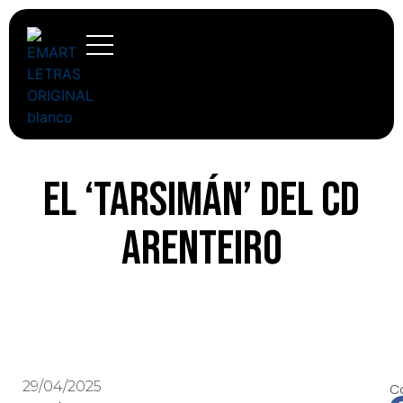
El ‘Tarsimán’ del CD
Arenteiro
29/04/2025
C