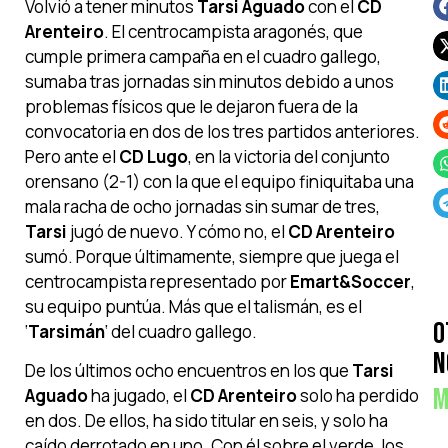
Volvió a tener minutos
Tarsi Aguado
con el
CD
Arenteiro
. El centrocampista aragonés, que
cumple primera campaña en el cuadro gallego,
sumaba tras jornadas sin minutos debido a unos
problemas físicos que le dejaron fuera de la
convocatoria en dos de los tres partidos anteriores.
Pero ante el
CD Lugo
, en la victoria del conjunto
orensano (2-1) con la que el equipo finiquitaba una
mala racha de ocho jornadas sin sumar de tres,
Tarsi
jugó de nuevo. Y cómo no, el
CD Arenteiro
sumó. Porque últimamente, siempre que juega el
centrocampista representado por
Emart&Soccer
,
su equipo puntúa. Más que el talismán, es el
O
‘
Tarsimán
‘ del cuadro gallego.
N
De los últimos ocho encuentros en los que
Tarsi
M
Aguado
ha jugado, el
CD Arenteiro
solo ha perdido
en dos. De ellos, ha sido titular en seis, y solo ha
caído derrotado en uno. Con él sobre el verde, los