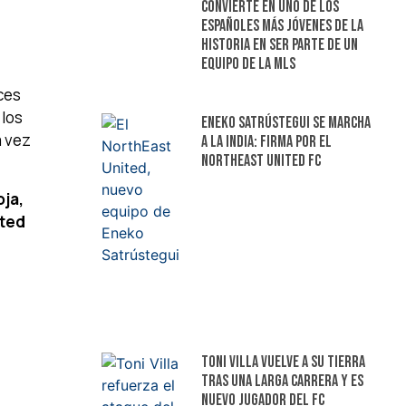
convierte en uno de los
españoles más jóvenes de la
historia en ser parte de un
equipo de la MLS
ces
 los
Eneko Satrústegui se marcha
 vez
a la India: firma por el
NorthEast United FC
oja,
ited
Toni Villa vuelve a su tierra
tras una larga carrera y es
nuevo jugador del FC