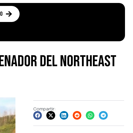
to
renador del NorthEast
Compartir: