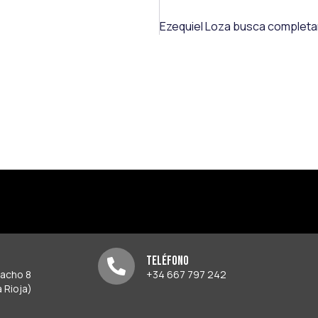
Teléfono
pacho 8
+34 667 797 242
 Rioja)