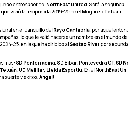
egundo entrenador del
NorthEast United
. Será la segunda
a que vivió la temporada 2019-20 en el
Moghreb Tetuán
onal en el banquillo del
Rayo Cantabria
, por aquel enton
campañas, lo que le valió hacerse un nombre en el mundo de
024-25, en la que ha dirigido al
Sestao River
por segunda
as más:
SD Ponferradina, SD Eibar, Pontevedra CF, SD N
Tetuán, UD Melilla
y
Lleida Esportiu
. En el
NorthEast Un
a suerte y éxitos,
Ángel
!