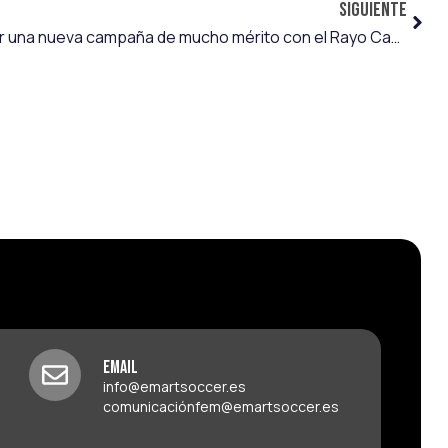
SIGUIENTE
Ezequiel Loza busca completar una nueva campaña de mucho mérito con el Rayo Cantabria
Email
info@emartsoccer.es
comunicaciónfem@emartsoccer.es