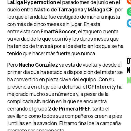
LaLiga Hypermotion
el pasado mes de junio en el
duelo entre
Nàstic de Tarragona
y
Málaga CF
, por
los que el andaluz fue castigado de manera injusta
con más de cinco meses sin jugar. En esta
entrevista con
Emart&Soccer
, el zaguero cuenta
su verdad de lo que ocurrió y los duros meses que
ha tenido de travesá por el desierto en los que se ha
tenido que hacer más fuerte que nunca.
O
Pero
Nacho González
ya está de vuelta, y desde el
N
primer día que ha estado a disposición del míster se
M
ha convertido en pieza clave del equipo. Con su
presencia en el eje de la defensa, el
CF Intercity
ha
mejorado mucho sus números y, a pesar de la
complicada situación en la que se encuentra,
cerrando el grupo 2 de
Primera RFEF
, tanto el
sevillano como todos sus compañeros creen a pies
juntillas en la savación. El tramo final de la campaña
promete ser apasionante.