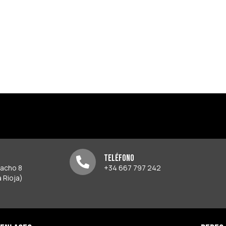
Teléfono
pacho 8
+34 667 797 242
 Rioja)