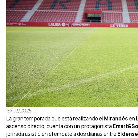
19/03/2025
La gran temporada que está realizando el
Mirandés
en
ascenso directo, cuenta con un protagonista
Emart&So
jornada asistió en el empate a dos dianas entre
Eldens