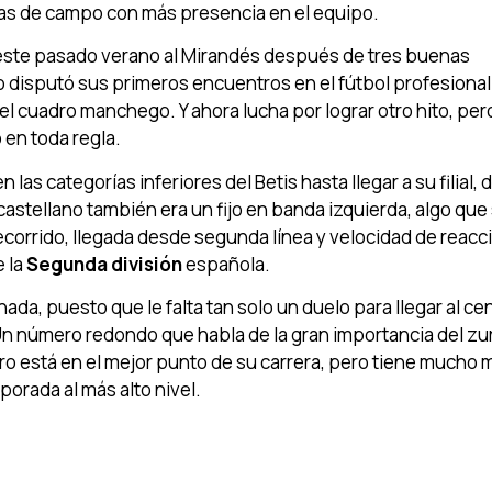
stas de campo con más presencia en el equipo.
zo este pasado verano al Mirandés después de tres buenas
o disputó sus primeros encuentros en el fútbol profesional
el cuadro manchego. Y ahora lucha por lograr otro hito, per
 en toda regla.
en las categorías inferiores del Betis hasta llegar a su filial, 
 castellano también era un fijo en banda izquierda, algo que
recorrido, llegada desde segunda línea y velocidad de reacci
e la
Segunda división
española.
rnada, puesto que le falta tan solo un duelo para llegar al c
. Un número redondo que habla de la gran importancia del zu
ro está en el mejor punto de su carrera, pero tiene mucho
orada al más alto nivel.