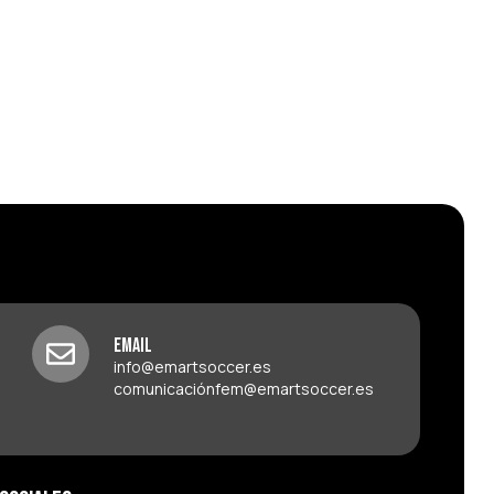
Email
info@emartsoccer.es
comunicaciónfem@emartsoccer.es