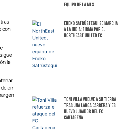
equipo de la MLS
 tras
Eneko Satrústegui se marcha
o con
a la India: firma por el
NorthEast United FC
de
 sigue
ón le
entenar
rdo en
 margen
Toni Villa vuelve a su tierra
tras una larga carrera y es
nuevo jugador del FC
Cartagena