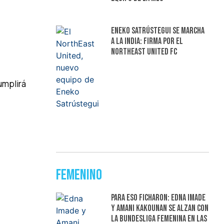
Eneko Satrústegui se marcha
a la India: firma por el
NorthEast United FC
umplirá
Femenino
Para eso ficharon: Edna Imade
y Amani Kakounan se alzan con
la Bundesliga femenina en las