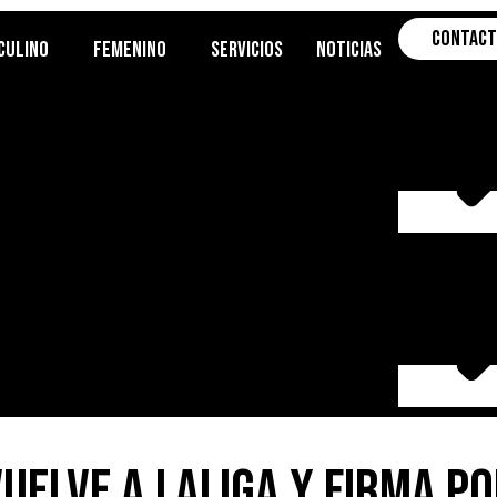
Contac
culino
Femenino
Servicios
Noticias
uelve a LaLiga y firma p