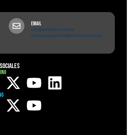
Email
info@emartsoccer.es
comunicaciónfem@emartsoccer.es
Sociales
ino
no