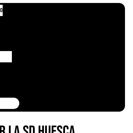
to
or la SD Huesca