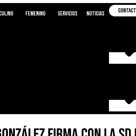
Contac
culino
Femenino
Servicios
Noticias
González firma con la SD