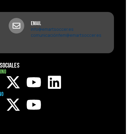
Email
info@emartsoccer.es
comunicaciónfem@emartsoccer.es
Sociales
ino
no