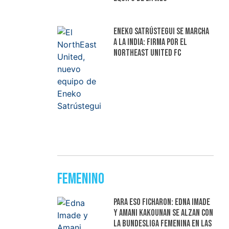
Eneko Satrústegui se marcha
a la India: firma por el
NorthEast United FC
Femenino
Para eso ficharon: Edna Imade
y Amani Kakounan se alzan con
la Bundesliga femenina en las