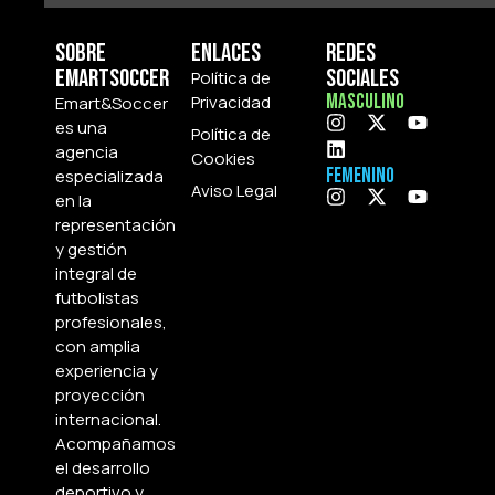
Sobre
Enlaces
Redes
Emartsoccer
Sociales
Política de
Masculino
Privacidad
Emart&Soccer
es una
Política de
agencia
Cookies
Femenino
especializada
Aviso Legal
en la
representación
y gestión
integral de
futbolistas
profesionales,
con amplia
experiencia y
proyección
internacional.
Acompañamos
el desarrollo
deportivo y