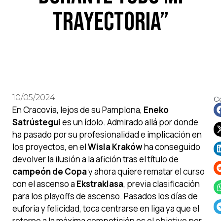
trayectoria”
10/05/2024
C
En Cracovia, lejos de su Pamplona,
Eneko
Satrústegui
es un ídolo. Admirado allá por donde
ha pasado por su profesionalidad e implicación en
los proyectos, en el
Wisla Kraków
ha conseguido
devolver la ilusión a la afición tras el título de
campeón de Copa
y ahora quiere rematar el curso
con el ascenso a
Ekstraklasa
, previa clasificación
para los playoffs de ascenso. Pasados los días de
euforia y felicidad, toca centrarse en liga ya que el
retorno a la máxima competición es el objetivo por